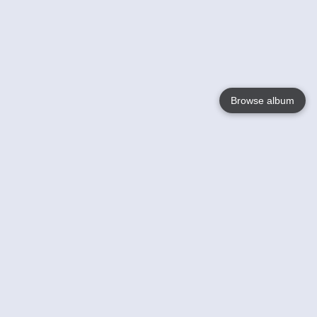
Browse album
Language
English
Nederlands
Français
Jouw
Help