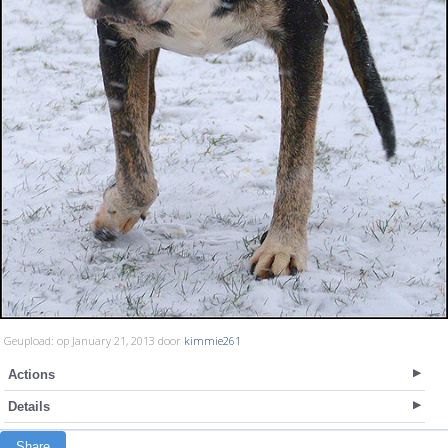
Geupload: op January 21, 2013 door
kimmie261
Actions
Details
Share