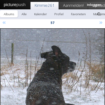
picture
push
Kimmie261
Aanmelden!
Inloggen
Upload
Albums
Alle
Kalender
Profiel
Favorieten
Mail ki
«
»
57