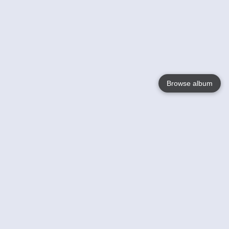
Browse album
Language
English
Nederlands
Français
Jouw