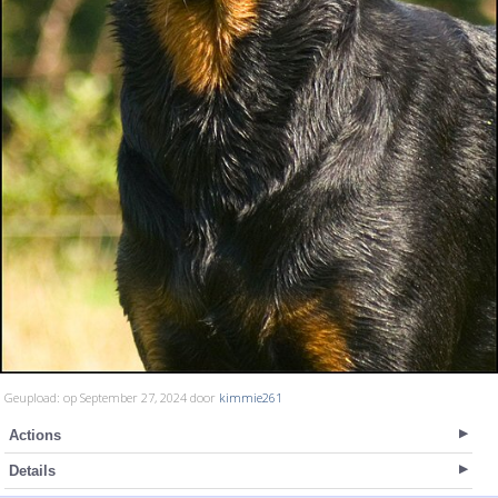
Geupload: op September 27, 2024 door
kimmie261
Actions
Details